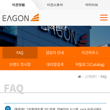
이건닷컴
이건스토어
아카이브
고객센터
FAQ
담당자 안내
이건하우스
브랜드 전시장
대리점검색
카탈로그(Catalog)
고객센터
FAQ
FAQ
Q
[물류재] 그린팔레트를 2단 적재, 컨베이어 시스템, rack 보관시에도